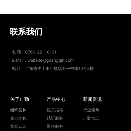
联系我们
电 话：
0760-
2211 8101
E-Mail：
website@guangqin.com
地 址：
广东省中山市小榄镇升平中路10号3楼
关于广勤
产品中心
新闻资讯
组织架构
报关报检
行业聚焦
企业文化
结汇服务
广勤动态
荣誉认证
退税服务